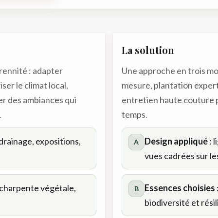
La solution
érennité : adapter
Une approche en trois m
er le climat local,
mesure, plantation expert
éer des ambiances qui
entretien haute couture p
.
temps.
drainage, expositions,
Design appliqué
: 
A
vues cadrées sur le
 charpente végétale,
Essences choisies
B
biodiversité et rési