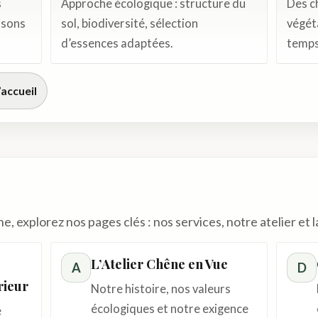
s
Approche écologique : structure du
Des c
isons
sol, biodiversité, sélection
végéta
d’essences adaptées.
temps
’accueil
explorez nos pages clés : nos services, notre atelier et l
L’Atelier Chêne en Vue
A
D
ieur
Notre histoire, nos valeurs
écologiques et notre exigence
e