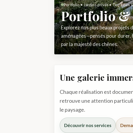
Portfolio • Jardins privés • Terrasses 
Portfolio &
Explorez nos plus beaux projets d
aménagées—pensés pour durer, ha
par la majesté des chênes.
Une galerie immers
Chaque réalisation est documenté
retrouve une attention particul
le paysage.
Découvrir nos services
Deman