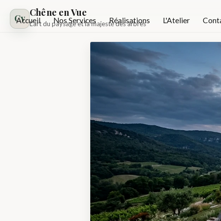
Chêne en Vue
Cv
Accueil
Nos Services
Réalisations
L'Atelier
Cont
L'art du paysage et la majesté des arbres