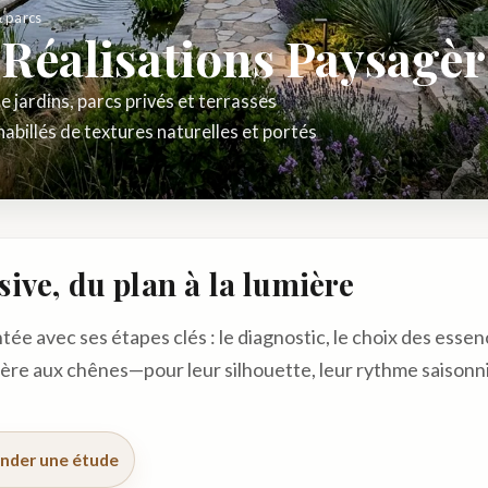
& parcs
 Réalisations Paysagèr
e jardins, parcs privés et terrasses
billés de textures naturelles et portés
ive, du plan à la lumière
e avec ses étapes clés : le diagnostic, le choix des essenc
ière aux chênes—pour leur silhouette, leur rythme saisonni
der une étude