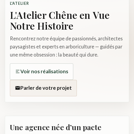
échange.
L'ATELIER
Contact
L'Atelier Chêne en Vue
Conception, plantation & entretien sur
mesure.
Notre Histoire
Rencontrez notre équipe de passionnés, architectes
paysagistes et experts en arboriculture — guidés par
une même obsession : la beauté qui dure.
Voir nos réalisations
Parler de votre projet
Une agence née d’un pacte