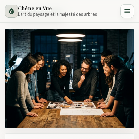
Chêne en Vue
Atelier & arboriculture
L'art du paysage et la majesté des arbres
Accueil
Nos Services
Réalisations
L'Atelier
Contact
Votre jardin commence par un